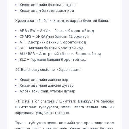
Хүлээн авагчийн банкны нэр, хаяг
Хүлээн авагч банкны свифт код
Хүлээн авагчийн банкны код нь дараах бүтэцтэй байна:
ABA / FW – АНУ-ын банкны 9 оронтой код
CNAPS – БНХАУ-ын банкны 12 оронтой
AT – Австрийн банкны 5 оронтой код
SC – Английн банкны 6 оронтой код
AU / BSB – Австралийн банкны 5 оронтой код
BLZ – Германы банкны 8 оронтой код
59: Beneficiary customer / Хүлээн авагч:
Хүлээн авагчийн дансны нэр
Хүлээн авагчийн дансны дугаар
Албан ёсны хаяг, утасны дугаар
71: Details of charges / Шимтгэл: Дамжуулагч банкны
шимтгэлийг гуйвуулагч, хүлээн авагч талын аль нь
хариуцахыг урьдчилж тохирно.
Түүнчлэн гуйвуулга хүлээн авагчийн улс орны онцлогоос
хамаарч дараах мэдээллийг Хүлээн авагчаас бүрдүүлнэ.