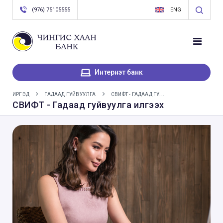
(976) 75105555
ENG
Интернэт банк
ИРГЭД
ГАДААД ГУЙВУУЛГА
СВИФТ - ГАДААД ГУ...
СВИФТ - Гадаад гуйвуулга илгээх