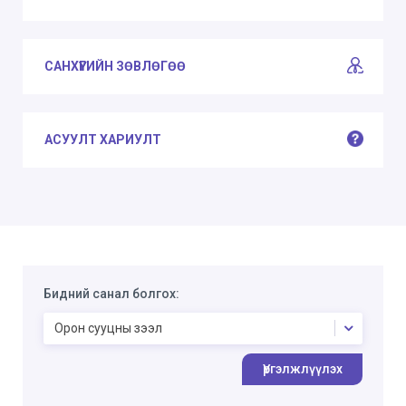
САНХҮҮГИЙН ЗӨВЛӨГӨӨ
АСУУЛТ ХАРИУЛТ
Бидний санал болгох:
Орон сууцны зээл
Үргэлжлүүлэх