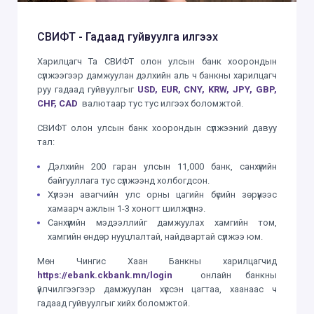
СВИФТ - Гадаад гуйвуулга илгээх
Харилцагч Та СВИФТ олон улсын банк хоорондын
сүлжээгээр дамжуулан дэлхийн аль ч банкны харилцагч
руу гадаад гуйвуулгыг
USD, EUR, CNY, KRW, JPY, GBP,
CHF, CAD
валютаар тус тус илгээх боломжтой.
СВИФТ олон улсын банк хоорондын сүлжээний давуу
тал:
Дэлхийн 200 гаран улсын 11,000 банк, санхүүгийн
байгууллага тус сүлжээнд холбогдсон.
Хүлээн авагчийн улс орны цагийн бүсийн зөрүүнээс
хамаарч ажлын 1-3 хоногт шилжүүлнэ.
Санхүүгийн мэдээллийг дамжуулах хамгийн том,
хамгийн өндөр нууцлалтай, найдвартай сүлжээ юм.
Мөн Чингис Хаан Банкны харилцагчид
https://ebank.ckbank.mn/login
онлайн банкны
үйлчилгээгээр дамжуулан хүссэн цагтаа, хаанаас ч
гадаад гуйвуулгыг хийх боломжтой.