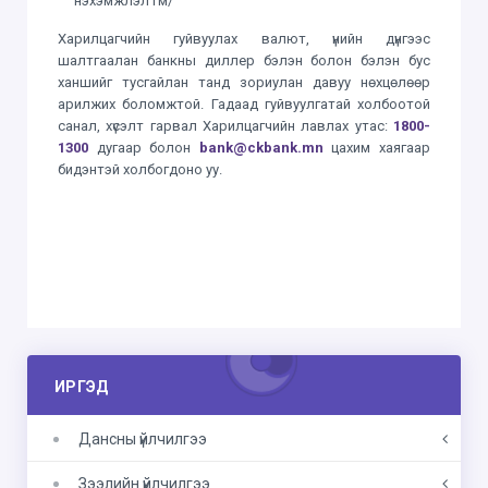
нэхэмжлэл гм/
Харилцагчийн гуйвуулах валют, үнийн дүнгээс
шалтгаалан банкны диллер бэлэн болон бэлэн бус
ханшийг тусгайлан танд зориулан давуу нөхцөлөөр
арилжих боломжтой. Гадаад гуйвуулгатай холбоотой
санал, хүсэлт гарвал Харилцагчийн лавлах утас:
1800-
1300
дугаар болон
bank@ckbank
.mn
цахим хаягаар
бидэнтэй холбогдоно уу.
ИРГЭД
Дансны үйлчилгээ
Зээлийн үйлчилгээ