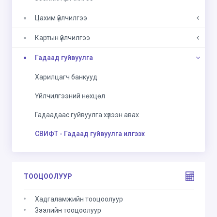
Цахим үйлчилгээ
Картын үйлчилгээ
Гадаад гуйвуулга
Харилцагч банкууд
Үйлчилгээний нөхцөл
Гадаадаас гуйвуулга хүлээн авах
СВИФТ - Гадаад гуйвуулга илгээх
ТООЦООЛУУР
Хадгаламжийн тооцоолуур
Зээлийн тооцоолуур