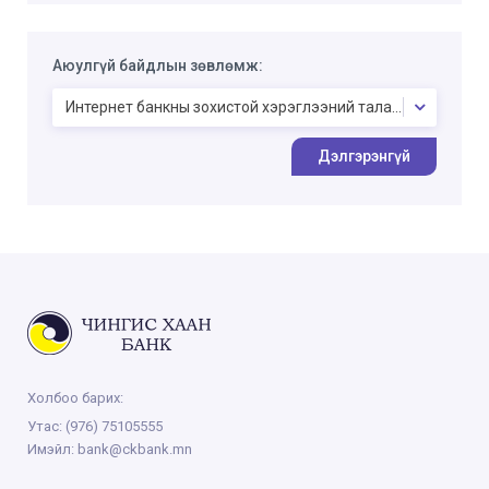
Аюулгүй байдлын зөвлөмж:
Интернет банкны зохистой хэрэглээний талаарх аюулгүй
Дэлгэрэнгүй
Холбоо барих:
Утас:
(976) 75105555
Имэйл:
bank@ckbank.mn