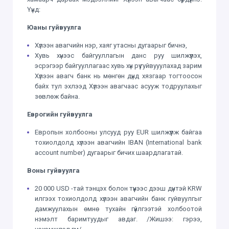
Үүнд:
Юаны гуйвуулга
Хүлээн авагчийн нэр, хаяг утасны дугаарыг бичнэ,
Хувь хүнээс байгууллагын данс руу шилжүүлэх,
эсрэгээр байгууллагаас хувь хүн рүү гуйвууулахад зарим
Хүлээн авагч банк нь мөнгөн дүнд хязгаар тогтоосон
байх тул эхлээд Хүлээн авагчаас асууж тодруулахыг
зөвлөж байна.
Еврогийн гуйвуулга
Европын холбооны улсууд руу EUR шилжүүлж байгаа
тохиолдолд хүлээн авагчийн IBAN (International bank
account number) дугаарыг бичих шаардлагатай.
Воны гуйвуулга
20 000 USD -тай тэнцэх болон түүнээс дээш дүнтэй KRW
илгээх тохиолдолд хүлээн авагчийн банк гуйвуулгыг
дамжуулахын өмнө тухайн гүйлгээтэй холбоотой
нэмэлт баримтуудыг авдаг. /Жишээ: гэрээ,