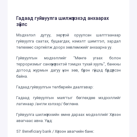
Гадаад гуйвуулга шилжүүлэхэд анхаарах
зүйлс
Мэдээлэл дутуу, зөрүүтэй оруулсан шалтгаанаар
гуйвуулга саатах, буцаагдах, нэмэлт шимтгэл, зардал
төлөхөөс сэргийлж доорх зөвлөмжийг анхаарна уу.
Гуйвуулгын мэдээллийг “Мөнгө угаах болон
терроризмыг санхүүжүүлэхтэй тэмцэх тухай хууль”, банкны
дотоод журмын дагуу үнэн зөв, бүрэн гүйцэд бүрдүүлсэн
байна.
Гадаад гуйвуулгын төлбөрийн даалгавар:
Гадаад гуйвуулгын маягтыг бөглөхдөө мэдээллийг
латинаар /англи хэлээр/ бөглөнө.
Гуйвуулга шилжүүлэхийн өмнө дараах мэдээллийг Хүлээн
авагчаас авна. Үүнд:
57: Beneficiary bank / Хүлээн авагчийн банк: