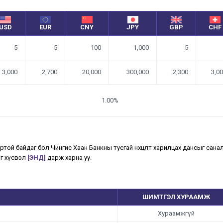
USD
EUR
CNY
JPY
GBP
CHF
5
5
100
1,000
5
3,000
2,700
20,000
300,000
2,300
3,0
1.00%
той байдаг бол Чингис Хаан Банкны тусгай нөхцөлт харилцах дансыг сана
ыг хүсвэл
[ЭНД]
дарж харна уу.
ШИМТГЭЛ ХУРААМЖ
Хураамжгүй