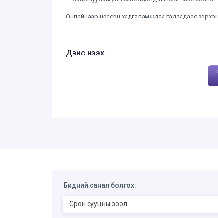
Онлайнаар нээсэн хадгаламждаа гадаадаас хэрхэн
Данс нээх
Бидний санал болгох:
Орон сууцны зээл