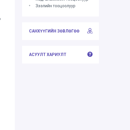
Зээлийн тооцоолуур
о
САНХҮҮГИЙН ЗӨВЛӨГӨӨ
АСУУЛТ ХАРИУЛТ