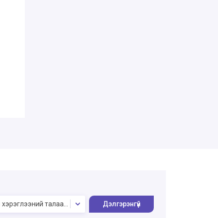
 хэрэглээний талаарх аюулгүй байдлын зөвлөмж
Дэлгэрэнгүй