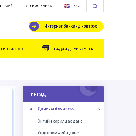
 ТУХАЙ
ХОЛБОО БАРИХ
ENG
Интернэт банкинд нэвтрэх
Н
ҮЙЛЧИЛГЭЭ
ГАДААД
ГУЙВУУЛГА
ИРГЭД
Дансны үйлчилгээ
Энгийн харилцах данс
Хадгаламжийн данс