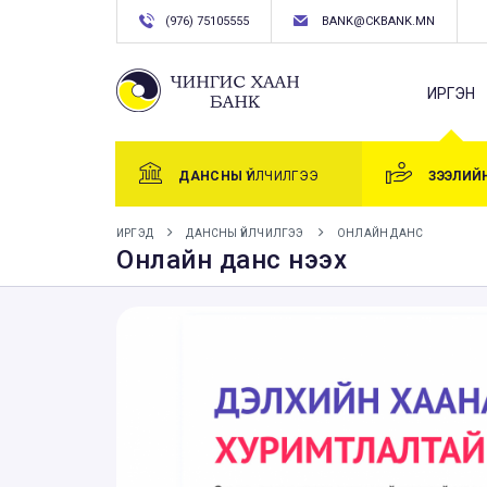
(976) 75105555
BANK@CKBANK.MN
ИРГЭН
ДАНСНЫ
ҮЙЛЧИЛГЭЭ
ЗЭЭЛИЙ
ИРГЭД
ДАНСНЫ ҮЙЛЧИЛГЭЭ
ОНЛАЙН ДАНС
Онлайн данс нээх