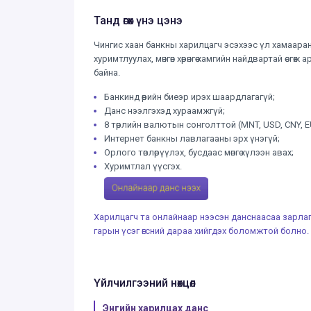
Танд өгөх үнэ цэнэ
Чингис хаан банкны харилцагч эсэхээс үл хамаара
хуримтлуулах, мөнгөн хөрөнгөө хамгийн найдвартай
байна.
Банкинд өөрийн биеэр ирэх шаардлагагүй;
Данс нээлгэхэд хураамжгүй;
8 төрлийн валютын сонголттой (MNT, USD, CNY, EU
Интернет банкны лавлагааны эрх үнэгүй;
Орлого төвлөрүүлэх, бусдаас мөнгө хүлээн авах;
Хуримтлал үүсгэх.
Харилцагч та онлайнаар нээсэн данснаасаа зарлагын
гарын үсэг өгсний дараа хийгдэх боломжтой болно.
Үйлчилгээний нөхцөл
Энгийн харилцах данс