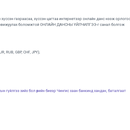
н хүссэн газраасаа, хүссэн цагтаа интернетээр онлайн данс нээж орлого
 өсгөж арвижуулах боломжтой ОНЛАЙН ДАНСНЫ ҮЙЛЧИЛГЭЭ-г санал болгож
R, RUB, GBP, CHF, JPY);
 гүйлгээ хийх бол өөрийн биеэр Чингис хаан банкинд хандан, баталгаат