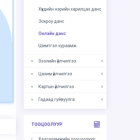
Хүүхдийн нэрийн харилцах данс
Эскроу данс
Онлайн данс
Шимтгэл хураамж
Зээлийн үйлчилгээ
Цахим үйлчилгээ
Картын үйлчилгээ
Гадаад гуйвуулга
ТООЦООЛУУР
Хадгаламжийн тооцоолуур