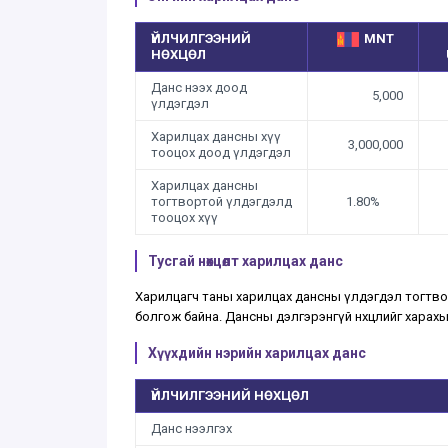
ҮЙЛЧИЛГЭЭНИЙ
MNT
НӨХЦӨЛ
Данс нээх доод
5,000
үлдэгдэл
Харилцах дансны хүү
3,000,000
тооцох доод үлдэгдэл
Харилцах дансны
тогтвортой үлдэгдэлд
1.80%
тооцох хүү
Тусгай нөхцөлт харилцах данс
Харилцагч таны харилцах дансны үлдэгдэл тогтвор
болгож байна. Дансны дэлгэрэнгүй нөхцөлийг харах
Хүүхдийн нэрийн харилцах данс
ҮЙЛЧИЛГЭЭНИЙ НӨХЦӨЛ
Данс нээлгэх