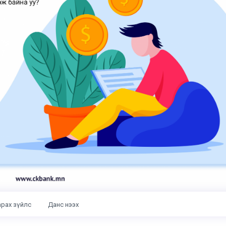
арах зүйлс
Данс нээх