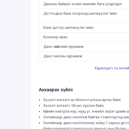
Дансны байвал зохих хамгийн бага үлдэгдэл
Дотоодын банк хооронд шилжүүлэг хийх
Банк дотор шилжүүлэг хийх
Бэлнээр авах
Данс хөтөлсний хураамж
Данс хаасны хураамж
Харилцагч та онлай
Анхаарах зүйлс
Хүсэлт илгээгч нь Монгол улсын иргэн байх;
Хүсэлт илгээгч 18 нас хүрсэн байх;
Өөрийн нэвтрэх нэр, нууц үг, и-мэйл зэрэг цахим 
Онлайнаар данс нээлгэж байгаа тохиолдолд ха
Онлайнаар данс нээлгэснээр хойш 1 сарын дотор
байршуулаагүй тохиолдолд дансыг хаах болно.