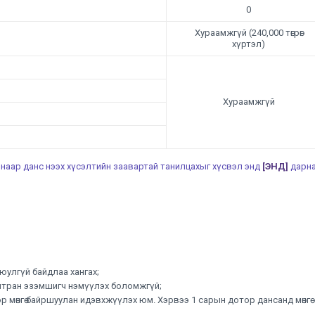
0
Хураамжгүй (240,000 төгрөг
хүртэл)
Хураамжгүй
наар данс нээх хүсэлтийн заавартай танилцахыг хүсвэл энд
[ЭНД]
дарна
аюулгүй байдлаа хангах;
мтран эзэмшигч нэмүүлэх боломжгүй;
 мөнгө байршуулан идэвхжүүлэх юм. Хэрвээ 1 сарын дотор дансанд мөнгө