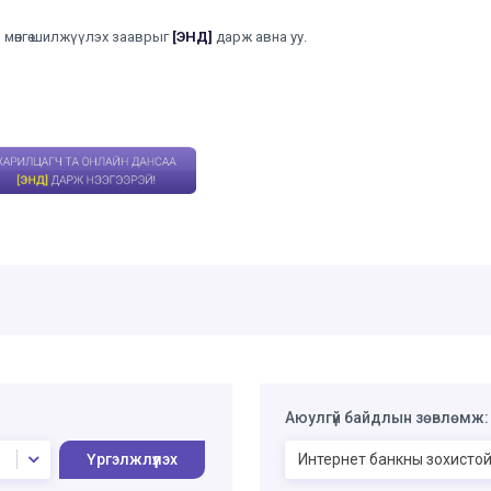
 мөнгө шилжүүлэх зааврыг
[ЭНД]
дарж авна уу.
Аюулгүй байдлын зөвлөмж:
Үргэлжлүүлэх
Интернет банкны зохистой