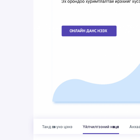
Танд өгөх үнэ цэнэ
Үйлчилгээний нөхцөл
Анха