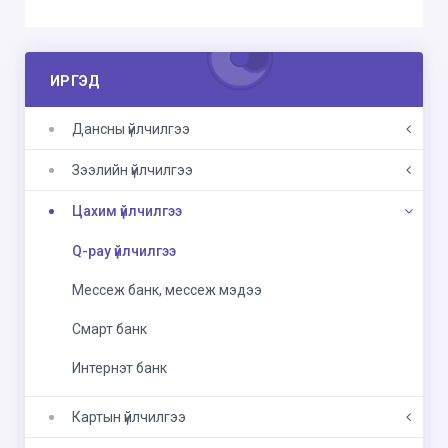
ИРГЭД
Дансны үйлчилгээ
Зээлийн үйлчилгээ
Цахим үйлчилгээ
Q-pay үйлчилгээ
Мессеж банк, мессеж мэдээ
Смарт банк
Интернэт банк
Картын үйлчилгээ