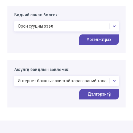
Бидний санал болгох:
Орон сууцны зээл
Үргэлжлүүлэх
Аюулгүй байдлын зөвлөмж:
Интернет банкны зохистой хэрэглээний талаарх аюулгүй
Дэлгэрэнгүй