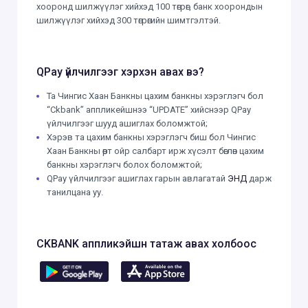
хооронд шилжүүлэг хийхэд 100 төгрөг, банк хоорондын
шилжүүлэг хийхэд 300 төгрөгийн шимтгэлтэй.
QPay үйлчилгээг хэрхэн авах вэ?
Та Чингис Хаан Банкны цахим банкны хэрэглэгч бол
“Ckbank” аппликейшнээ “UPDATE” хийснээр QPay
үйлчилгээг шууд ашиглах боломжтой;
Хэрэв та цахим банкны хэрэглэгч биш бол Чингис
Хаан Банкны өөрт ойр салбарт ирж хүсэлт бөглөн цахим
банкны хэрэглэгч болох боломжтой;
QPay үйлчилгээг ашиглах гарын авлагатай
ЭНД
дарж
танилцана уу.
CKBANK аппликэйшн татаж авах холбоос