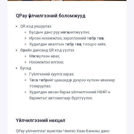
QPay үйлчилгээний боломжууд
QR код уншуулах
Бусдын данс руу мөнгө шилжүүлэх;
Ирсэн нэхэмжлэх, хэрэглээний төлбөр төлөх;
Худалдан авалтын төлбөр төлөх, тооцоо хийх;
Өөрийн дансанд QR код үүсгэх
Мөнгө хүлээн авах;
Нэхэмжлэх илгээх;
Бусад
Гүйлгээний хуулга харах;
Төлсөн төлбөрийг цаашид өөр дээрээ хүлээн авахаар
тохируулах;
Худалдан авсан бараа үйлчилгээний НӨАТ-н
баримтыг автоматаар бүртгүүлэх.
Үйлчилгээний нөхцөл
QPay үйлчилгээг ашиглан Чингис Хаан Банкны данс