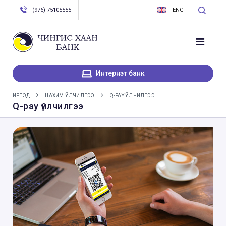
(976) 75105555
ENG
Интернэт банк
ИРГЭД
ЦАХИМ ҮЙЛЧИЛГЭЭ
Q-PAY ҮЙЛЧИЛГЭЭ
Q-pay үйлчилгээ