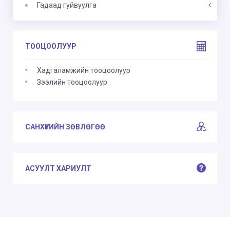
Гадаад гуйвуулга
ТООЦООЛУУР
Хадгаламжийн тооцоолуур
Зээлийн тооцоолуур
САНХҮҮГИЙН ЗӨВЛӨГӨӨ
АСУУЛТ ХАРИУЛТ