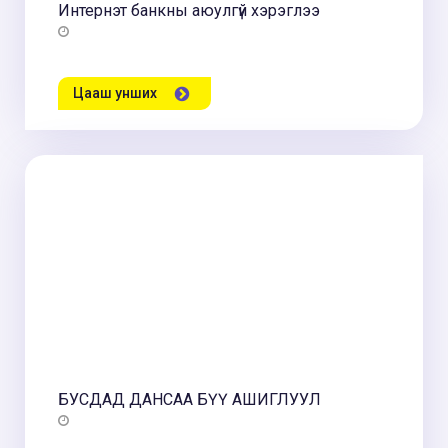
Интернэт банкны аюулгүй хэрэглээ
Цааш унших
БУСДАД ДАНСАА БҮҮ АШИГЛУУЛ