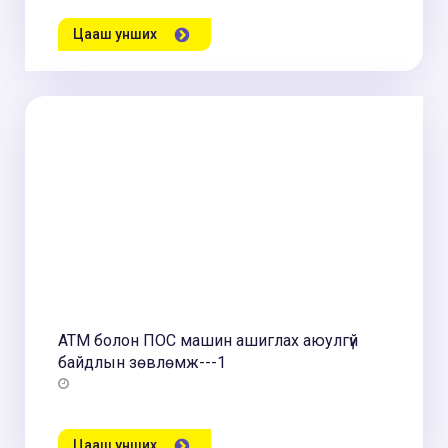
Цааш унших
АТМ болон ПОС машин ашиглах аюулгүй
байдлын зөвлөмж---1
Цааш унших