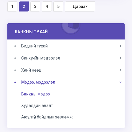
1
2
3
4
5
Дараах
БАНКНЫ ТУХАЙ
Бидний тухай
Санхүүгийн мэдээлэл
Хүний нөөц
Мэдээ, мэдээлэл
Банкны мэдээ
Худалдан авалт
Аюулгүй байдлын зөвлөмж