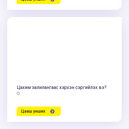
Цахим залилангаас хэрхэн сэргийлэх вэ?
Цааш унших