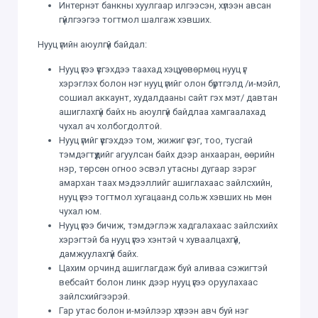
Интернэт банкны хуулгаар илгээсэн, хүлээн авсан
гүйлгээгээ тогтмол шалгаж хэвших.
Hууц үгийн аюулгүй байдал:
Нууц үгээ үүсгэхдээ таахад хэцүү, өвөрмөц нууц үг
хэрэглэх болон нэг нууц үгийг олон бүртгэлд /и-мэйл,
cошиал аккаунт, худалдааны сайт гэх мэт/ давтан
ашиглахгүй байх нь аюулгүй байдлаа хамгаалахад
чухал ач холбогдолтой.
Нууц үгийг үүсгэхдээ том, жижиг үсэг, тоо, тусгай
тэмдэгтүүдийг агуулсан байх дээр анхааран, өөрийн
нэр, төрсөн огноо эсвэл утасны дугаар зэрэг
амархан таах мэдээллийг ашиглахаас зайлсхийн,
нууц үгээ тогтмол хугацаанд сольж хэвших нь мөн
чухал юм.
Нууц үгээ бичиж, тэмдэглэж хадгалахаас зайлсхийх
хэрэгтэй ба нууц үгээ хэнтэй ч хуваалцахгүй,
дамжуулахгүй байх.
Цахим орчинд ашиглагдаж буй аливаа сэжигтэй
вебсайт болон линк дээр нууц үгээ оруулахаас
зайлсхийгээрэй.
Гар утас болон и-мэйлээр хүлээн авч буй нэг