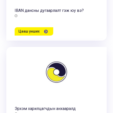
IBAN дансны дугаарлалт гэж юу вэ?
Цааш унших
Эрхэм харилцагчдын анхааралд