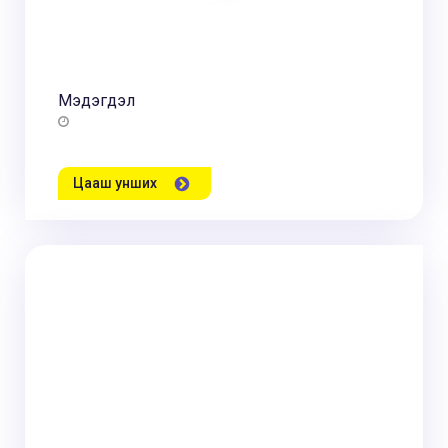
Мэдэгдэл
Цааш унших