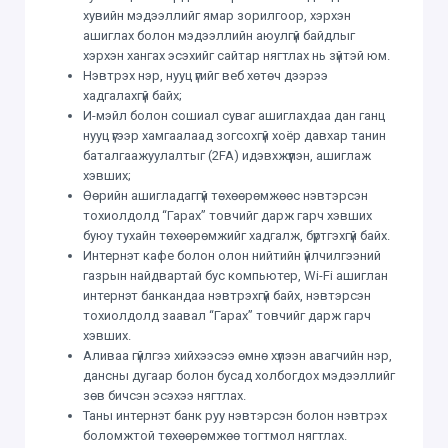
хувийн мэдээллийг ямар зорилгоор, хэрхэн
ашиглах болон мэдээллийн аюулгүй байдлыг
хэрхэн хангах эсэхийг сайтар нягтлах нь зүйтэй юм.
Нэвтрэх нэр, нууц үгийг веб хөтөч дээрээ
хадгалахгүй байх;
И-мэйл болон сошиал суваг ашиглахдаа дан ганц
нууц үгээр хамгаалаад зогсохгүй хоёр давхар танин
баталгаажуулалтыг (2FA) идэвхжүүлэн, ашиглаж
хэвших;
Өөрийн ашигладаггүй төхөөрөмжөөс нэвтэрсэн
тохиолдолд “Гарах” товчийг дарж гарч хэвших
буюу тухайн төхөөрөмжийг хадгалж, бүртгэхгүй байх.
Интернэт кафе болон олон нийтийн үйлчилгээний
газрын найдвартай бус компьютер, Wi-Fi ашиглан
интернэт банкандаа нэвтрэхгүй байх, нэвтэрсэн
тохиолдолд заавал “Гарах” товчийг дарж гарч
хэвших.
Аливаа гүйлгээ хийхээсээ өмнө хүлээн авагчийн нэр,
дансны дугаар болон бусад холбогдох мэдээллийг
зөв бичсэн эсэхээ нягтлах.
Таны интернэт банк руу нэвтэрсэн болон нэвтрэх
боломжтой төхөөрөмжөө тогтмол нягтлах.