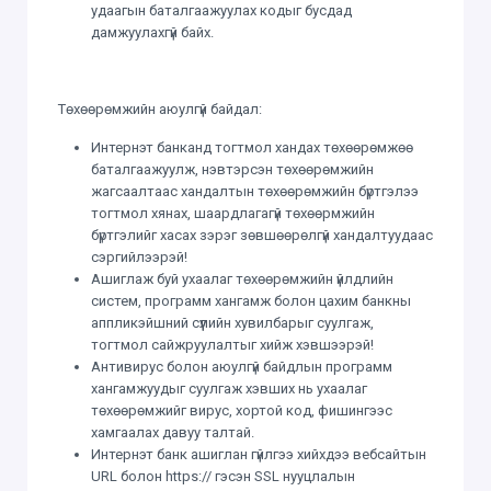
удаагын баталгаажуулах кодыг бусдад
дамжуулахгүй байх.
Төхөөрөмжийн аюулгүй байдал:
Интернэт банканд тогтмол хандах төхөөрөмжөө
баталгаажуулж, нэвтэрсэн төхөөрөмжийн
жагсаалтаас хандалтын төхөөрөмжийн бүртгэлээ
тогтмол хянах, шаардлагагүй төхөөрмжийн
бүртгэлийг хасах зэрэг зөвшөөрөлгүй хандалтуудаас
сэргийлээрэй!
Ашиглаж буй ухаалаг төхөөрөмжийн үйлдлийн
систем, программ хангамж болон цахим банкны
аппликэйшний сүүлийн хувилбарыг суулгаж,
тогтмол сайжруулалтыг хийж хэвшээрэй!
Антивирус болон аюулгүй байдлын программ
хангамжуудыг суулгаж хэвших нь ухаалаг
төхөөрөмжийг вирус, хортой код, фишингээс
хамгаалах давуу талтай.
Интернэт банк ашиглан гүйлгээ хийхдээ вебсайтын
URL болон https:// гэсэн SSL нууцлалын