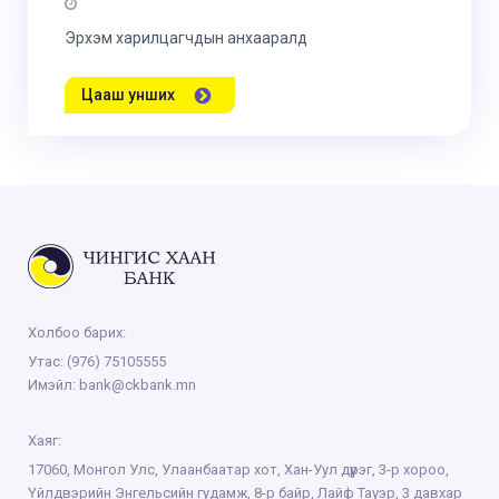
Эрхэм харилцагчдын анхааралд
Цааш унших
Холбоо барих:
Утас:
(976) 75105555
Имэйл:
bank@ckbank.mn
Хаяг:
17060, Монгол Улс, Улаанбаатар хот, Хан-Уул дүүрэг, 3-р хороо,
Үйлдвэрийн Энгельсийн гудамж, 8-р байр, Лайф Тауэр, 3 давхар