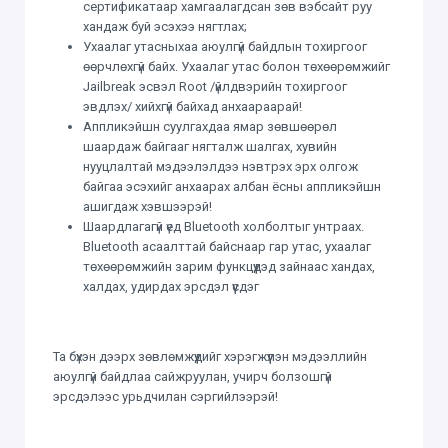
сертификатаар хамгаалагдсан зөв вэбсайт руу
хандаж буй эсэхээ нягтлах;
Ухаалаг утасныхаа аюулгүй байдлын тохиргоог
өөрчлөхгүй байх. Ухаалаг утас болон төхөөрөмжийг
Jailbreak эсвэл Root /үйлдвэрийн тохиргоог
эвдлэх/ хийхгүй байхад анхаараарай!
Аппликэйшн суулгахдаа ямар зөвшөөрөл
шаардаж байгааг нягталж шалгах, хувийн
нууцлалтай мэдээлэлдээ нэвтрэх эрх олгож
байгаа эсэхийг анхаарах албан ёсны аппликэйшн
ашигдаж хэвшээрэй!
Шаардлагагүй үед Bluetooth холболтыг унтраах.
Bluetooth асаалттай байснаар гар утас, ухаалаг
төхөөрөмжийн зарим функцүүдэд зайнаас хандах,
халдах, удирдах эрсдэл үүсдэг
Та бүхэн дээрх зөвлөмжүүдийг хэрэгжүүлэн мэдээллийн
аюулгүй байдлаа сайжруулан, учирч болзошгүй
эрсдэлээс урьдчилан сэргийлээрэй!