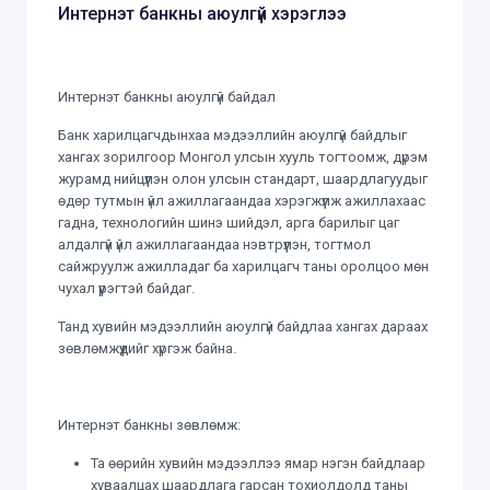
Интернэт банкны аюулгүй хэрэглээ
Интернэт банкны аюулгүй байдал
Банк харилцагчдынхаа мэдээллийн аюулгүй байдлыг
хангах зорилгоор Монгол улсын хууль тогтоомж, дүрэм
журамд нийцүүлэн олон улсын стандарт, шаардлагуудыг
өдөр тутмын үйл ажиллагаандаа хэрэгжүүлж ажиллахаас
гадна, технологийн шинэ шийдэл, арга барилыг цаг
алдалгүй үйл ажиллагаандаа нэвтрүүлэн, тогтмол
сайжруулж ажилладаг ба харилцагч таны оролцоо мөн
чухал үүрэгтэй байдаг.
Танд хувийн мэдээллийн аюулгүй байдлаа хангах дараах
зөвлөмжүүдийг хүргэж байна.
Интернэт банкны зөвлөмж:
Та өөрийн хувийн мэдээллээ ямар нэгэн байдлаар
хуваалцах шаардлага гарсан тохиолдолд таны