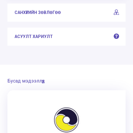
САНХҮҮГИЙН ЗӨВЛӨГӨӨ
АСУУЛТ ХАРИУЛТ
Бусад мэдээллүүд