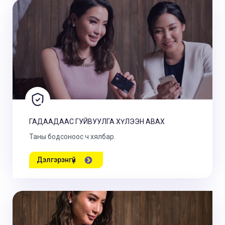
ГАДААДААС ГУЙВУУЛГА ХҮЛЭЭН АВАХ
Таны бодсоноос ч хялбар.
Дэлгэрэнгүй