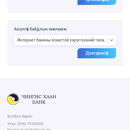
Аюулгүй байдлын зөвлөмж:
Интернет банкны зохистой хэрэглээний талаарх аюулгүй
Дэлгэрэнгүй
Холбоо барих:
Утас:
(976) 75105555
Имэйл:
bank@ckbank.mn