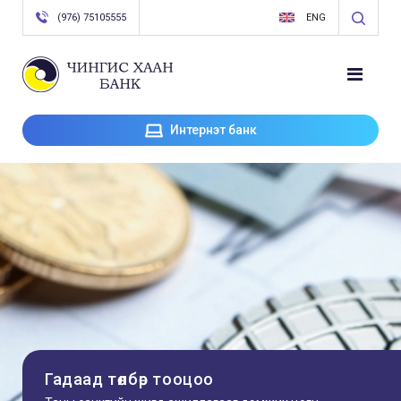
(976) 75105555
ENG
Интернэт банк
Гадаад төлбөр тооцоо