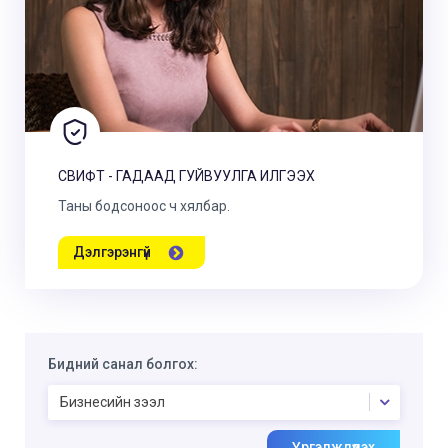
СВИФТ - ГАДААД ГУЙВУУЛГА ИЛГЭЭХ
Таны бодсоноос ч хялбар.
Дэлгэрэнгүй
Бидний санал болгох:
Бизнесийн зээл
Үргэлжлүүлэх