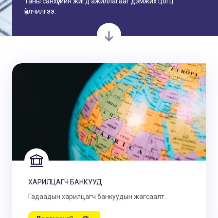
Таны санхүүгийн жигд ажиллагааг дэмжих цогц
үйлчилгээ.
ХАРИЛЦАГЧ БАНКУУД
Гадаадын харилцагч банкуудын жагсаалт.