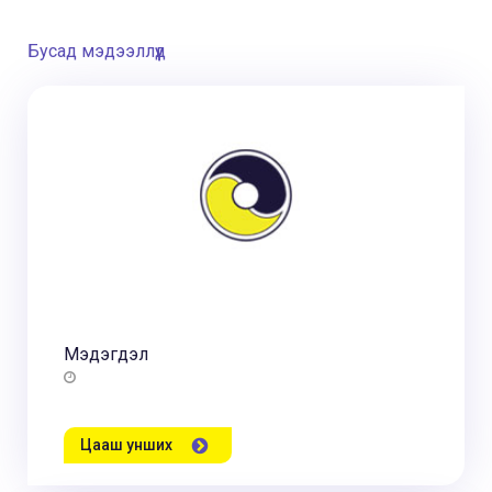
Бусад мэдээллүүд
Мэдэгдэл
Цааш унших