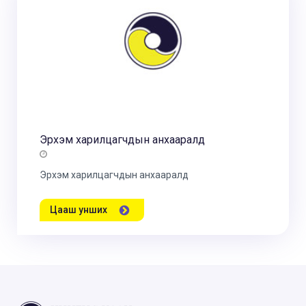
Эрхэм харилцагчдын анхааралд
Эрхэм харилцагчдын анхааралд
Цааш унших