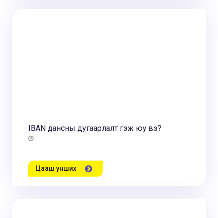
IBAN дансны дугаарлалт гэж юу вэ?
Цааш унших