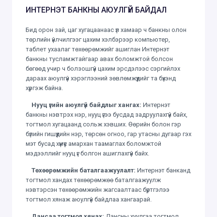
ИНТЕРНЭТ БАНКНЫ АЮУЛГҮЙ БАЙДАЛ
Бид орон зай, цаг хугацаанаас үл хамаар ч банкны олон
төрлийн үйлчилгээг цахим хэлбэрээр компьютер,
таблет ухаалаг төхөөрөмжийг ашиглан Интернэт
банкны тусламжтайгаар авах боломжтой болсон
бөгөөд учир ч болзошгүй цахим эрсдэлээс сэргийлэх
дараах аюулгүй хэрэглээний зөвлөмжүүдийг та бүхэнд
хүргэж байна.
Нууц үгийн аюулгүй байдлыг хангах:
Интернэт
банкны нэвтрэх нэр, нууц үгээ бусдад задруулахгүй байх,
тогтмол хугацаанд сольж хэвших. Өөрийн болон гэр
бүлийн гишүүдийн нэр, төрсөн огноо, гар утасны дугаар гэх
мэт бусад хүмүүс амархан таамаглах боломжтой
мэдээллийг нууц үг болгон ашиглахгүй байх.
Төхөөрөмжийн баталгаажуулалт:
Интернэт банканд
тогтмол хандах төхөөрөмжөө баталгаажуулж
нэвтэрсэн төхөөрөмжийн жагсаалтаас бүртгэлээ
тогтмол хянаж аюулгүй байдлаа хангаарай.
Дансаа тогтмол хянах:
Дансны хуулгаа тогтмол