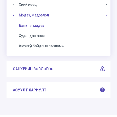
Хүний нөөц
Мэдээ, мэдээлэл
Банкны мэдээ
Худалдан авалт
Аюулгүй байдлын зөвлөмж
САНХҮҮГИЙН ЗӨВЛӨГӨӨ
АСУУЛТ ХАРИУЛТ