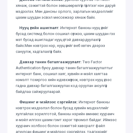
хянаж, сэжигтэй болон зөвшөөрөлгүй гүйлгээг нэн даруй
мэдээлэх. Мөн дансны орлого, зарлагын мэдээллийг
цахим шуудан эсвэл мессежээр хянаж байх.
Нууц үгийн ашиглалт:
Интернэт банкны нууц үгийг
бусад системд болон сошиал сүлжээ, цахим шуудан гэх
мэт бусад ашигладаг нууц үгтэй давхардуулахгүй
байх.Мөн нэвтрэх нэр, нууц үгийг веб хөтөч дээрээ
сануулж, хадгалахгүй байх.
Давхар танин баталгаажуулалт:
Two Factor
Authentication буюу давхар танин баталгаажуулалтыг
интернэт банк, сошиал хаяг, хувийн и-мэйл хаягтаа
нэмэлт тохиргоо хийн идэвхжүүлэж, нэвтрэх нууц үгээс
гадна давхар баталгаажуулах код оруулан аюулгүй
байдлаа сайжруулаарай.
Фишинг и-мэйлээс сэргийлэх:
Интернэт банкны
нэвтрэх мэдээлэл болон бусад хувийн мэдээллийг
хулгайлах зорилготой, банкны нэрийн өмнөөс хуурамч
и-мэйл илгээх цахим гэмт хэрэг түгээмэл байдаг. Иймээс
хуурамч холбоос болон сэжигтэй хавсралт файл
агуулсан фишинг и-мэйлээс сэргийлэх, тэдгээрийг