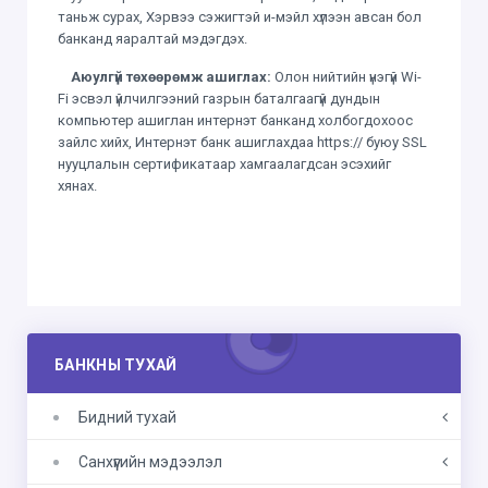
таньж сурах, Хэрвээ сэжигтэй и-мэйл хүлээн авсан бол
банканд яаралтай мэдэгдэх.
Аюулгүй төхөөрөмж ашиглах:
Олон нийтийн үнэгүй Wi-
Fi эсвэл үйлчилгээний газрын баталгаагүй дундын
компьютер ашиглан интернэт банканд холбогдохоос
зайлс хийх, Интернэт банк ашиглахдаа https:// буюу SSL
нууцлалын сертификатаар хамгаалагдсан эсэхийг
хянах.
БАНКНЫ ТУХАЙ
Бидний тухай
Санхүүгийн мэдээлэл