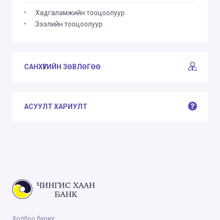
Хадгаламжийн тооцоолуур
Зээлийн тооцоолуур
САНХҮҮГИЙН ЗӨВЛӨГӨӨ
АСУУЛТ ХАРИУЛТ
Холбоо барих: