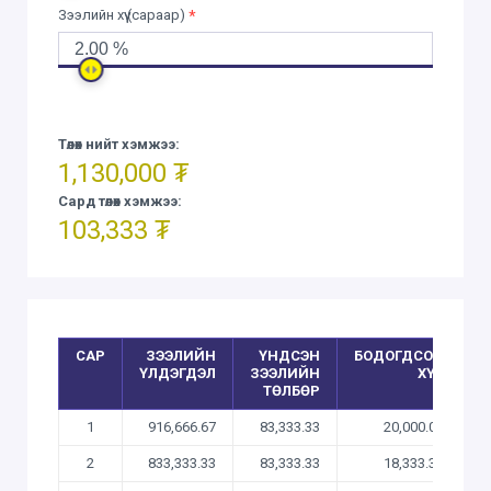
Зээлийн хүү (сараар)
*
Төлөх нийт хэмжээ:
1,130,000 ₮
Сард төлөх хэмжээ:
103,333 ₮
САР
ЗЭЭЛИЙН
ҮНДСЭН
БОДОГДСОН
ҮЛДЭГДЭЛ
ЗЭЭЛИЙН
ХҮҮ
ТӨЛБӨР
1
916,666.67
83,333.33
20,000.00
1
2
833,333.33
83,333.33
18,333.33
1