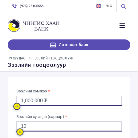
(976) 75105555
ENG
Интернэт банк
НҮҮР ХУУДАС
ЗЭЭЛИЙН ТООЦООЛУУР
Зээлийн тооцоолуур
Зээлийн хэмжээ
*
Зээлийн хугацаа (сараар)
*