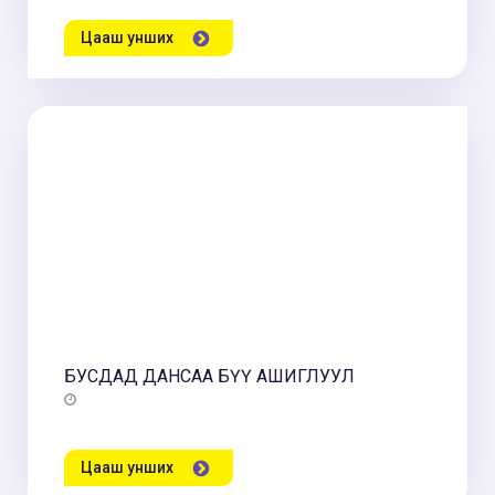
Цааш унших
БУСДАД ДАНСАА БҮҮ АШИГЛУУЛ
Цааш унших