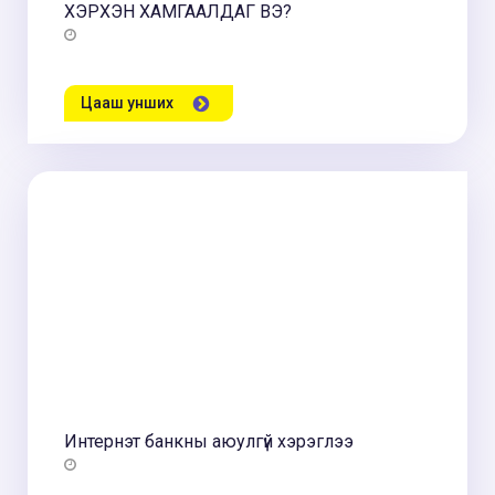
ХЭРХЭН ХАМГААЛДАГ ВЭ?
Цааш унших
Интернэт банкны аюулгүй хэрэглээ