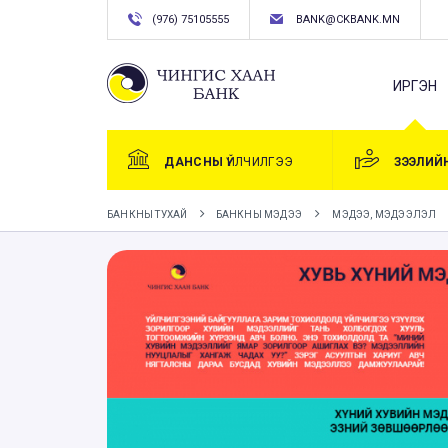
(976) 75105555
BANK@CKBANK.MN
ИРГЭН
ДАНСНЫ
ҮЙЛЧИЛГЭЭ
ЗЭЭЛИЙ
БАНКНЫ ТУХАЙ
БАНКНЫ МЭДЭЭ
МЭДЭЭ, МЭДЭЭЛЭЛ