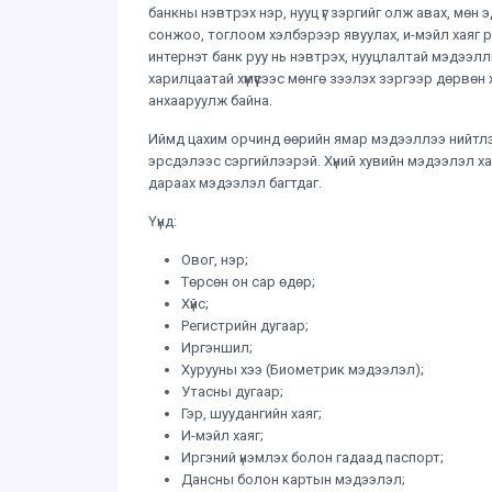
банкны нэвтрэх нэр, нууц үг зэргийг олж авах, мө
сонжоо, тоглоом хэлбэрээр явуулах, и-мэйл хаяг р
интернэт банк руу нь нэвтрэх, нууцлалтай мэдээлл
харилцаатай хүмүүсээс мөнгө зээлэх зэргээр дөрвөн 
анхааруулж байна.
Иймд цахим орчинд өөрийн ямар мэдээллээ нийтлэ
эрсдэлээс сэргийлээрэй. Хүний хувийн мэдээлэл 
дараах мэдээлэл багтдаг.
Үүнд:
Овог, нэр;
Төрсөн он сар өдөр;
Хүйс;
Регистрийн дугаар;
Иргэншил;
Хурууны хээ (Биометрик мэдээлэл);
Утасны дугаар;
Гэр, шуудангийн хаяг;
И-мэйл хаяг;
Иргэний үнэмлэх болон гадаад паспорт;
Дансны болон картын мэдээлэл;