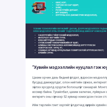
“Хувийн мэдээллийн нууцлал гэж юу
Цахим орчин дахь бидний үйлдэл, үлдээсэн мэдээллү
бусдад дамжуулдаг, олон нийтийн сүлжээ, интернэт о
зүйлээ эрсдэлд оруулж болзошгүйг санаарай. Монг
өссөөр байна. Тухайлбал, цахим залилан, луйврын хэ
өнгөрөгч оны сүүлчээр 52 хувиар нэмэгдсэн гэсэн с
Ийм төрлийн гэмт хэргийг үйлдэгчид хүмүүсийн хувий