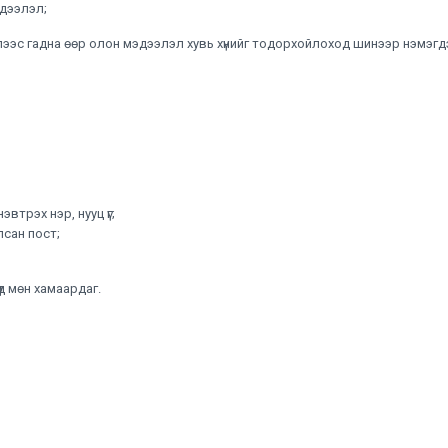
дээлэл;
лээс гадна өөр олон мэдээлэл хувь хүнийг тодорхойлоход шинээр нэмэг
втрэх нэр, нууц үг;
сан пост;
үд мөн хамаардаг.