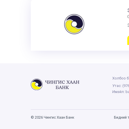
Холбоо б
Утас:
(97
Имэйл:
b
© 2026 Чингис Хаан Банк
Бидний 