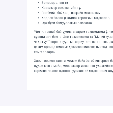
Боловсролын түүх;
Хөдөлмөр эрхлэлтийн түүх;
Гэр бүлийн байдал, гишүүдийн мэдээлэл;
Хөдлөх болон үл хөдлөх хөрөнгийн мэдээлэл;
Эрх бүхий байгууллагын лавлагаа;
Үйлчилгээний байгууллага зарим тохиолдолд үйлчил
хүрээнд авч болно. Энэ тохиолдолд та “Миний ху
чадах уу?” зэрэг асуултын хариуг авч нягталсны 
цахим орчинд ямар мэдээллээ нийтлэх, нийтэд нэ
хамгаалаарай.
Харин зөвхөн таны л мэдэж байх ёстой интернэт б
нууц үг, мөн и-мэйл, мессежээр ирдэг нэг удаагийн к
харилцагчаасаа эдгээр нууцлалтай мэдээллийг асу