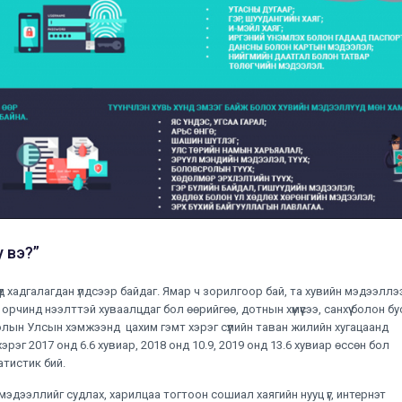
 вэ?”
үд хадгалагдан үлдсээр байдаг. Ямар ч зорилгоор бай, та хувийн мэдээллэ
рчинд нээлттэй хуваалцдаг бол өөрийгөө, дотнын хүмүүсээ, санхүү болон б
олын Улсын хэмжээнд цахим гэмт хэрэг сүүлийн таван жилийн хугацаанд
рэг 2017 онд 6.6 хувиар, 2018 онд 10.9, 2019 онд 13.6 хувиар өссөн бол
татистик бий.
н мэдээллийг судлах, харилцаа тогтоон сошиал хаягийн нууц үг, интернэт