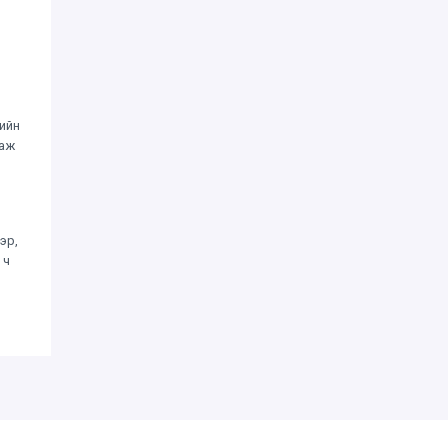
жийн
гаж
эр,
 ч