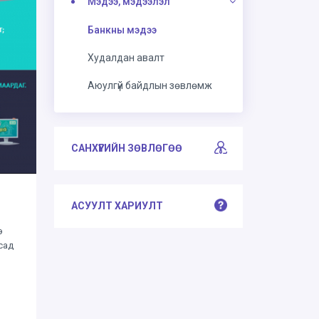
Мэдээ, мэдээлэл
Банкны мэдээ
Худалдан авалт
Аюулгүй байдлын зөвлөмж
САНХҮҮГИЙН ЗӨВЛӨГӨӨ
АСУУЛТ ХАРИУЛТ
э
усад