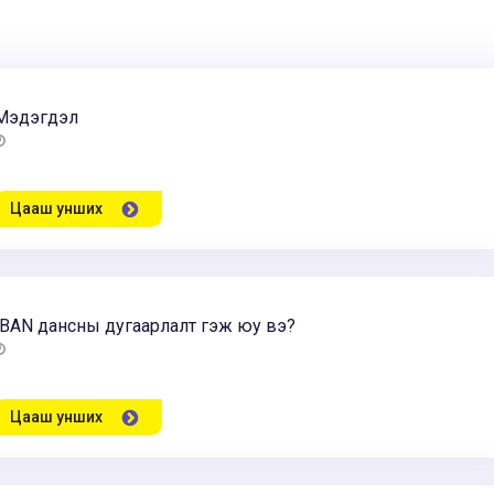
Мэдэгдэл
Цааш унших
IBAN дансны дугаарлалт гэж юу вэ?
Цааш унших