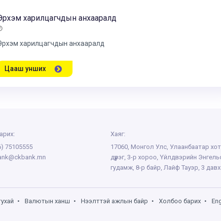
Эрхэм харилцагчдын анхааралд
Эрхэм харилцагчдын анхааралд
Цааш унших
арих:
Хаяг:
6) 75105555
17060, Монгол Улс, Улаанбаатар хот
ank@ckbank.mn
дүүрэг, 3-р хороо, Үйлдвэрийн Энгел
гудамж, 8-р байр, Лайф Тауэр, 3 дав
тухай
•
Валютын ханш
•
Нээлттэй ажлын байр
•
Холбоо барих
•
Eng