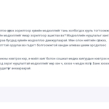
гээ үзүүлэх зорилгоор хувийн мэдээллийг тань холбогдох хууль тогтоом
вийн мэдээллийг ямар зорилгоор ашиглах вэ? Мэдээллийн нууцлалыг хан
дараа бусдад хувийн мэдээллээ дамжуулаарай. Мөн олон нийтийн сүлжээ,
элттэй оруулах вэ гэдэгт болгоомжтой хандан аливаа цахим эрсдэлээс
анкны нэвтрэх нэр, и-мэйл хаяг болон сошиал медиа хаягуудын нэвтрэх н
од зэрэг нууцлалтай мэдээллийг өөр хэн ч, хэзээ ч мэдэх ёсгүй. Банк хэзээ
удаггүйг анхаараарай.