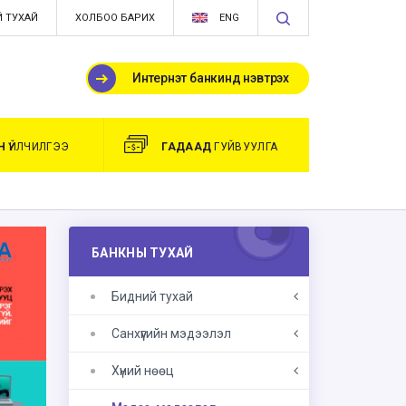
 ТУХАЙ
ХОЛБОО БАРИХ
ENG
Интернэт банкинд нэвтрэх
Н
ҮЙЛЧИЛГЭЭ
ГАДААД
ГУЙВУУЛГА
БАНКНЫ ТУХАЙ
Бидний тухай
Санхүүгийн мэдээлэл
Хүний нөөц