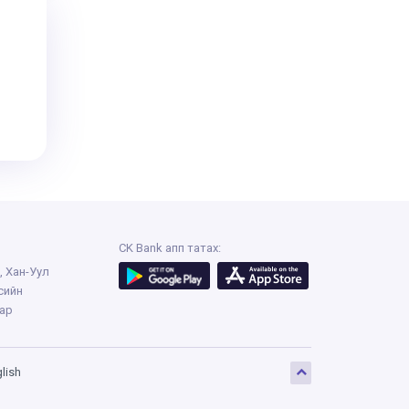
CK Bank апп татах:
, Хан-Уул
ьсийн
хар
lish