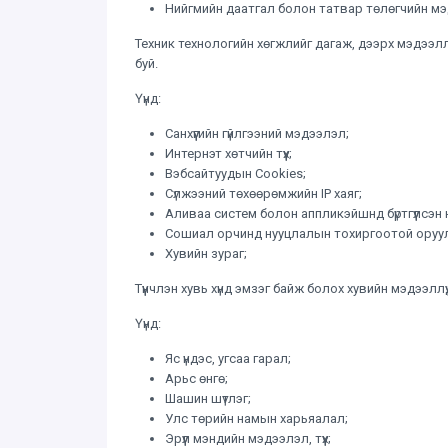
Нийгмийн даатгал болон татвар төлөгчийн мэ
Техник технологийн хөгжлийг дагаж, дээрх мэдээл
буй.
Үүнд:
Санхүүгийн гүйлгээний мэдээлэл;
Интернэт хөтчийн түүх;
Вэбсайтуудын Cookies;
Сүлжээний төхөөрөмжийн IP хаяг;
Аливаа систем болон аппликэйшнд бүртгүүлсэн нэ
Сошиал орчинд нууцлалын тохиргоотой оруул
Хувийн зураг;
Түүнчлэн хувь хүнд эмзэг байж болох хувийн мэдээллү
Үүнд:
Яс үндэс, угсаа гарал;
Арьс өнгө;
Шашин шүтлэг;
Улс төрийн намын харьяалал;
Эрүүл мэндийн мэдээлэл, түүх;