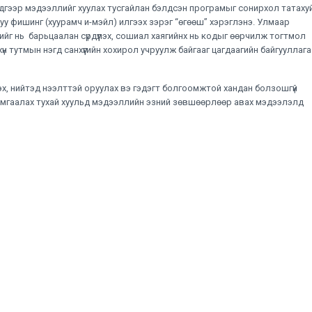
н эдгээр мэдээллийг хуулах тусгайлан бэлдсэн програмыг сонирхол татаху
уу фишинг (хуурамч и-мэйл) илгээх зэрэг “өгөөш” хэрэглэнэ. Улмаар
ийг нь барьцаалан сүрдүүлэх, сошиал хаягийнх нь кодыг өөрчилж тогтмол
хүн тутмын нэгд санхүүгийн хохирол учруулж байгааг цагдаагийн байгууллаг
х, нийтэд нээлттэй оруулах вэ гэдэгт болгоомжтой хандан болзошгүй
хамгаалах тухай хуульд мэдээллийн эзний зөвшөөрлөөр авах мэдээлэлд